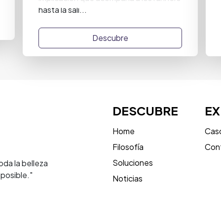
hasta la sali...
Descubre
DESCUBRE
E
Home
Caso
Filosofía
Con
Soluciones
oda la belleza
posible."
Noticias