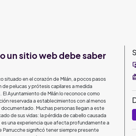
S
o un sitio web debe saber
important
red
ico situado en el corazón de Milán, a pocos pasos
 de pelucas y prótesis capilares a medida
ad. El Ayuntamiento de Milán lo reconoce como
inción reservada a establecimientos con al menos
ral documentado. Muchas personas llegan a este
ado de sus vidas: la pérdida de cabello causada
as es una experiencia que afecta profundamente a
ide Parrucche significó tener siempre presente