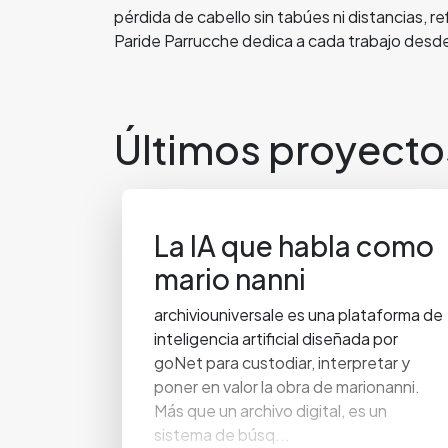
pérdida de cabello sin tabúes ni distancias, r
Paride Parrucche dedica a cada trabajo desde
Últimos proyecto
La IA que habla como
mario nanni
archiviouniversale es una plataforma de
inteligencia artificial diseñada por
goNet para custodiar, interpretar y
poner en valor la obra de marionanni.
Más que un archivo digital, es un
sistema de búsq...