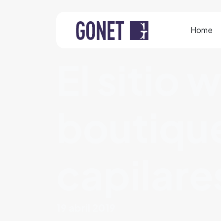
Home
El sitio 
boutique
capilare
19 abril 2019