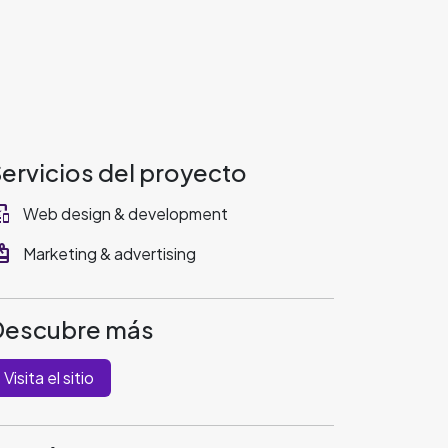
ervicios del proyecto
_devices
Web design & development
eem
Marketing & advertising
Descubre más
Visita el sitio