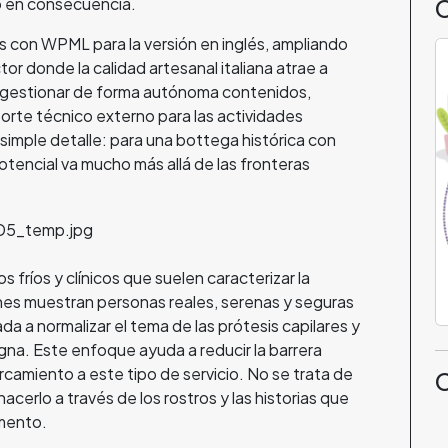
o en consecuencia.
 con WPML para la versión en inglés, ampliando
ctor donde la calidad artesanal italiana atrae a
 gestionar de forma autónoma contenidos,
rte técnico externo para las actividades
n simple detalle: para una bottega histórica con
potencial va mucho más allá de las fronteras
 fríos y clínicos que suelen caracterizar la
nes muestran personas reales, serenas y seguras
a a normalizar el tema de las prótesis capilares y
gna. Este enfoque ayuda a reducir la barrera
camiento a este tipo de servicio. No se trata de
C
acerlo a través de los rostros y las historias que
omento.