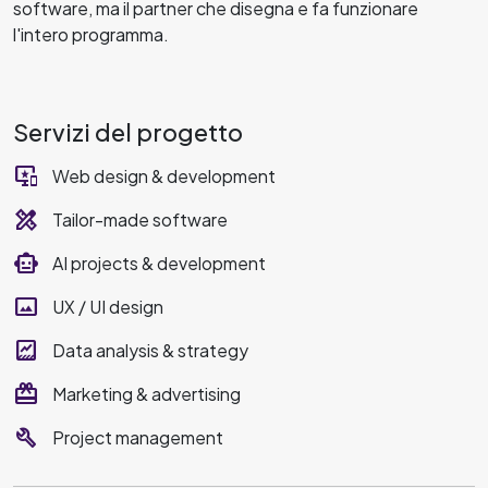
software, ma il partner che disegna e fa funzionare
l'intero programma.
Servizi del progetto
important_devices
Web design & development
design_services
Tailor-made software
smart_toy
AI projects & development
panorama
UX / UI design
data_thresholding
Data analysis & strategy
redeem
Marketing & advertising
build
Project management