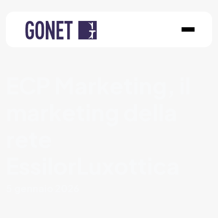
ECP Marketing, il
marketing della
rete
EssilorLuxottica
5 gennaio 2026