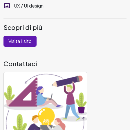
panorama
UX / UI design
Scopri di più
Visita il sito
Contattaci