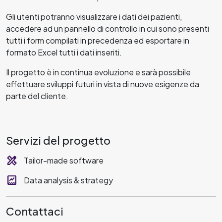
Gli utenti potranno visualizzare i dati dei pazienti,
accedere ad un pannello di controllo in cui sono presenti
tutti i form compilati in precedenza ed esportare in
formato Excel tutti i dati inseriti.
Il progetto è in continua evoluzione e sarà possibile
effettuare sviluppi futuri in vista di nuove esigenze da
parte del cliente.
Servizi del progetto
design_services
Tailor-made software
data_thresholding
Data analysis & strategy
Contattaci