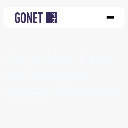
Ca' de Vèn, il sito
dell'enoteca
storica di Ravenna
23 ottobre 2018