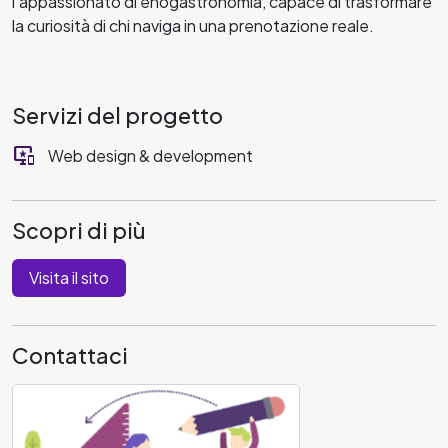
l'appassionato di enogastronomia, capace di trasformare
la curiosità di chi naviga in una prenotazione reale.
Servizi del progetto
important_devices
Web design & development
Scopri di più
Visita il sito
Contattaci